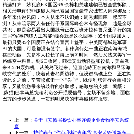
精选打算：妙瓦底KK园区630余栋相关建建物已被全数拆除，
相关涉电诈犯罪嫌疑人均已被回国富豪李家诚艺人周秀娜及：
多年来传说风闻，本人从来不认识她；周秀娜回应：感应不
测！从未暗示两人有任何干系国际峰会常有怪现象，越是全球
共识，越是容易看出大国线号正在西班牙拉科鲁尼亚举行的第
三届“军事范畴人工智能”峰会就是这么回事：85个国度加入，
最初只要35个国度正在结合宣言上签字，中美两都城是军事
AI的大国，可是都没有签字。菲律宾何处一曲正在南海海域
搞些动做，先是本人拉长了海上演习时间，然后又找来美军一
路练空中科目。到6日收尾，菲律宾出动轻型和役机，美军派
来B-52H轰炸机，从关岛飞过来。巡查范畴正在南海和吕宋海
峡交代的处所，绕着黄岩岛周边转，但没进岛礁上空。正在阅
读此文之前，辛苦您点击一下“关心”，既便利您进行会商和分
享，又能给您带来纷歧样的参取感，感激您的支撑！编纂：
[熊猫]巴拿马总统穆利诺公开强硬信号，立场不留余地，面临
巴方的步步紧逼，一贯精明果决的李嘉诚稀有服软。
上一篇：
关于《安徽省餐饮办事连锁企业食物平安系统
查
下一篇：
护航春节 “你点我检”查年货 食安监管送新春—