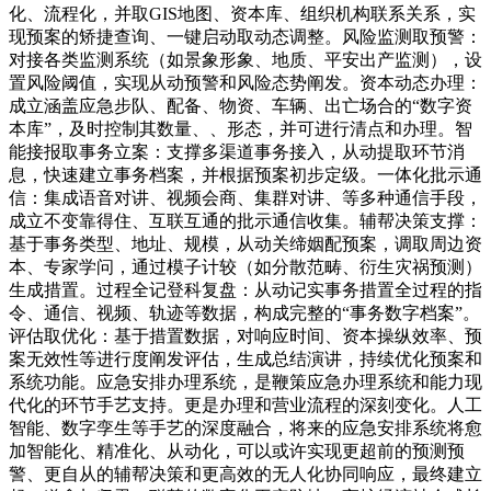
化、流程化，并取GIS地图、资本库、组织机构联系关系，实
现预案的矫捷查询、一键启动取动态调整。风险监测取预警：
对接各类监测系统（如景象形象、地质、平安出产监测），设
置风险阈值，实现从动预警和风险态势阐发。资本动态办理：
成立涵盖应急步队、配备、物资、车辆、出亡场合的“数字资
本库”，及时控制其数量、、形态，并可进行清点和办理。智
能接报取事务立案：支撑多渠道事务接入，从动提取环节消
息，快速建立事务档案，并根据预案初步定级。一体化批示通
信：集成语音对讲、视频会商、集群对讲、等多种通信手段，
成立不变靠得住、互联互通的批示通信收集。辅帮决策支撑：
基于事务类型、地址、规模，从动关缔姻配预案，调取周边资
本、专家学问，通过模子计较（如分散范畴、衍生灾祸预测）
生成措置。过程全记登科复盘：从动记实事务措置全过程的指
令、通信、视频、轨迹等数据，构成完整的“事务数字档案”。
评估取优化：基于措置数据，对响应时间、资本操纵效率、预
案无效性等进行度阐发评估，生成总结演讲，持续优化预案和
系统功能。应急安排办理系统，是鞭策应急办理系统和能力现
代化的环节手艺支持。更是办理和营业流程的深刻变化。人工
智能、数字孪生等手艺的深度融合，将来的应急安排系统将愈
加智能化、精准化、从动化，可以或许实现更超前的预测预
警、更自从的辅帮决策和更高效的无人化协同响应，最终建立