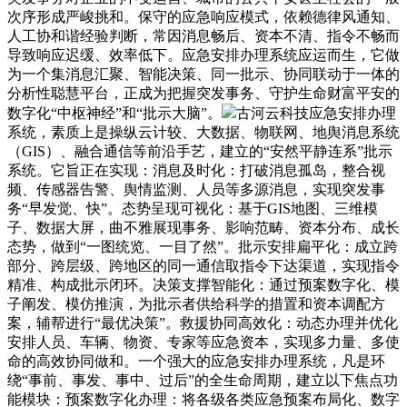
次序形成严峻挑和。保守的应急响应模式，依赖德律风通知、
人工协和谐经验判断，常因消息畅后、资本不清、指令不畅而
导致响应迟缓、效率低下。应急安排办理系统应运而生，它做
为一个集消息汇聚、智能决策、同一批示、协同联动于一体的
分析性聪慧平台，正成为把握突发事务、守护生命财富平安的
数字化“中枢神经”和“批示大脑”。
古河云科技应急安排办理
系统，素质上是操纵云计较、大数据、物联网、地舆消息系统
（GIS）、融合通信等前沿手艺，建立的“安然平静连系”批示
系统。它旨正在实现：消息及时化：打破消息孤岛，整合视
频、传感器告警、舆情监测、人员等多源消息，实现突发事
务“早发觉、快”。态势呈现可视化：基于GIS地图、三维模
子、数据大屏，曲不雅展现事务、影响范畴、资本分布、成长
态势，做到“一图统览、一目了然”。批示安排扁平化：成立跨
部分、跨层级、跨地区的同一通信取指令下达渠道，实现指令
精准、构成批示闭环。决策支撑智能化：通过预案数字化、模
子阐发、模仿推演，为批示者供给科学的措置和资本调配方
案，辅帮进行“最优决策”。救援协同高效化：动态办理并优化
安排人员、车辆、物资、专家等应急资本，实现多力量、多使
命的高效协同做和。一个强大的应急安排办理系统，凡是环
绕“事前、事发、事中、过后”的全生命周期，建立以下焦点功
能模块：预案数字化办理：将各级各类应急预案布局化、数字