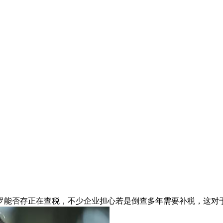
否存正在查税，不少企业担心若是倒查多年需要补税，这对于