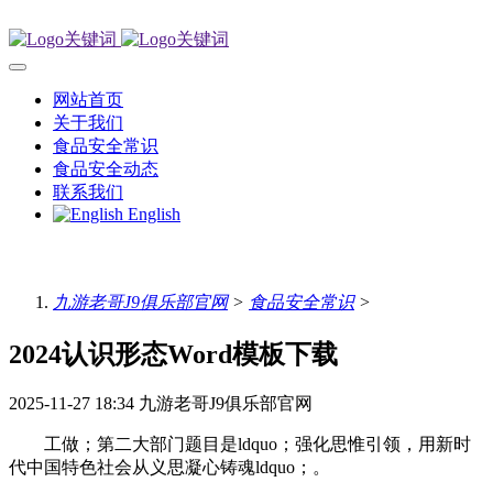
网站首页
关于我们
食品安全常识
食品安全动态
联系我们
English
九游老哥J9俱乐部官网
>
食品安全常识
>
2024认识形态Word模板下载
2025-11-27 18:34
九游老哥J9俱乐部官网
工做；第二大部门题目是ldquo；强化思惟引领，用新时
代中国特色社会从义思凝心铸魂ldquo；。