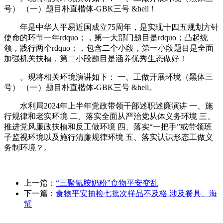
号） （一）题目朴直楷体-GBK三号 &hell！
年是中华人平易近国成立75周年，是实现十四五规划方针
使命的环节一年rdquo；，第一大部门题目是rdquo；凸起统
领，践行两个rdquo；，包含二个小段，第一小段题目是全面
加强机关扶植，第二小段题目是涵养优秀生态做好！
。现将相关环境演讲如下： 一、工做开展环境（黑体三
号） （一）题目朴直楷体-GBK三号 &hell。
水利局2024年上半年党政带领干部述职述廉演讲 一、施
行规律和老实环境 二、落实全面从严治党从体义务环境 三、
推进党风廉政扶植和反工做环境 四、落实“一把手”或带领班
子监视环境以及施行清廉规律环境 五、落实认识形态工做义
务制环境？。
上一篇：
“三聚氰胺奶粉”食物平安变乱
下一篇：
食物平安抽检七批次样品不及格 涉及餐具、海
蜇