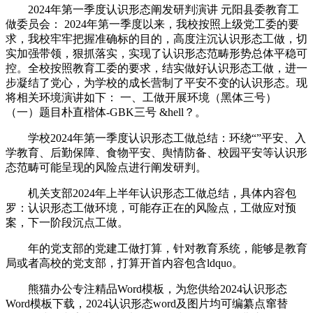
2024年第一季度认识形态阐发研判演讲 元阳县委教育工
做委员会： 2024年第一季度以来，我校按照上级党工委的要
求，我校牢牢把握准确标的目的，高度注沉认识形态工做，切
实加强带领，狠抓落实，实现了认识形态范畴形势总体平稳可
控。全校按照教育工委的要求，结实做好认识形态工做，进一
步凝结了党心，为学校的成长营制了平安不变的认识形态。现
将相关环境演讲如下： 一、工做开展环境（黑体三号）
（一）题目朴直楷体-GBK三号 &hell？。
学校2024年第一季度认识形态工做总结：环绕“”平安、入
学教育、后勤保障、食物平安、舆情防备、校园平安等认识形
态范畴可能呈现的风险点进行阐发研判。
机关支部2024年上半年认识形态工做总结，具体内容包
罗：认识形态工做环境，可能存正在的风险点，工做应对预
案，下一阶段沉点工做。
年的党支部的党建工做打算，针对教育系统，能够是教育
局或者高校的党支部，打算开首内容包含ldquo。
熊猫办公专注精品Word模板，为您供给2024认识形态
Word模板下载，2024认识形态word及图片均可编纂点窜替