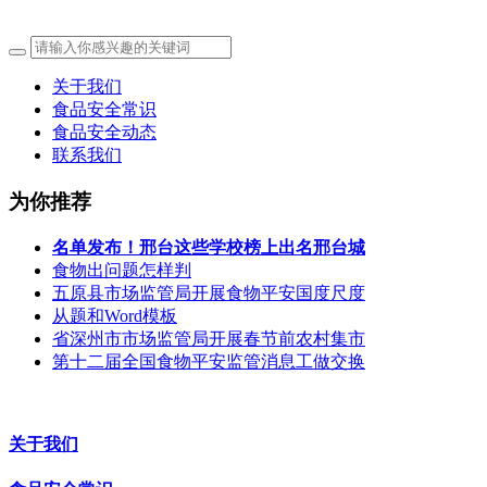
关于我们
食品安全常识
食品安全动态
联系我们
为你推荐
名单发布！邢台这些学校榜上出名邢台城
食物出问题怎样判
五原县市场监管局开展食物平安国度尺度
从题和Word模板
省深州市市场监管局开展春节前农村集市
第十二届全国食物平安监管消息工做交换
关于我们