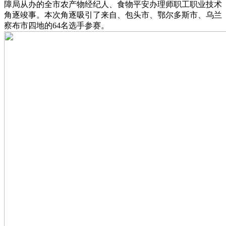
障局从办的全市农产物经纪人、食物平安办理师职工职业技术
角逐竣事。本次角逐吸引了来自、包头市、鄂尔多斯市、乌兰
察布市四地的64名选手参赛。