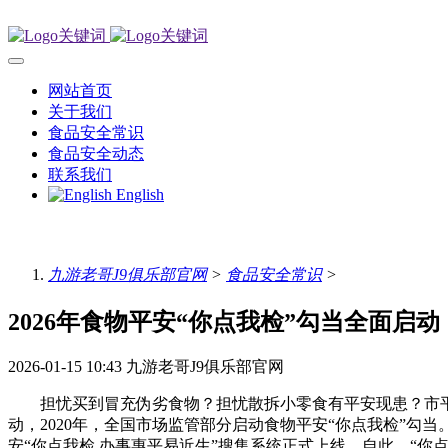
网站首页
关于我们
食品安全常识
食品安全动态
联系我们
English
九游老哥J9俱乐部官网
>
食品安全常识
>
2026年食物平安“你点我检”勾当全面启动
2026-01-15 10:43
九游老哥J9俱乐部官网
担忧买到冒充伪劣食物？担忧散拆小零食有平安现患？市平易近
动，2020年，全国市场监管部分启动食物平安“你点我检”
安“你点我检 办事惠平易近生”搜集系统正式上线，自此，“你