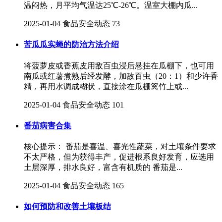
温闷热，月平均气温达25℃-26℃。温室大棚内瓜...
2025-01-04
食品安全动态
73
苦瓜瓜实蝇的防治方法介绍
将菠萝皮或香蕉皮用敌百虫浸后悬挂在瓜棚下，也可用
南瓜或红薯煮熟后经发酵，加敌百虫（20：1）和少许香
精，再用水调成糊状，直接涂在瓜棚篱竹上或...
2025-01-04
食品安全动态
101
番茄病害合集
核心提示： 番茄是喜温、喜光性蔬菜，对土壤条件要求
不太严格，但为获得丰产，促进根系良好发育，应选用
土层深厚，排水良好，富含有机质的 番茄是...
2025-01-04
食品安全动态
165
如何预防和改善土壤板结