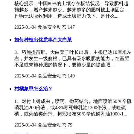
核心提示：中国80%的土壤存在板结状况，导致肥料越
施越多，增产越来越少。越来越多的肥料被土壤固定，
作物无法吸收利用，造成土壤肥力低下。是什么...
2025-01-04
食品安全动态
147
如何种植出优质丰产大白菜
3、巧施提苗肥。大白菜子叶长出后，主根已达10厘米左
右；并发生一级侧根，已具有吸水吸肥的能力，在基肥
不足或未施种肥的情况下，要施少量的提苗肥...
2025-01-04
食品安全动态
149
柑橘象甲怎么治？
1、对付上树成虫，喷药、撒药结合。地面喷洒50％辛硫
磷乳油200倍液，或48%毒死蜱乳油1200倍液，或喹硫
磷，或菊酯类药剂。树冠喷布50％辛硫磷乳油1000-1...
2025-01-04
食品安全动态
79