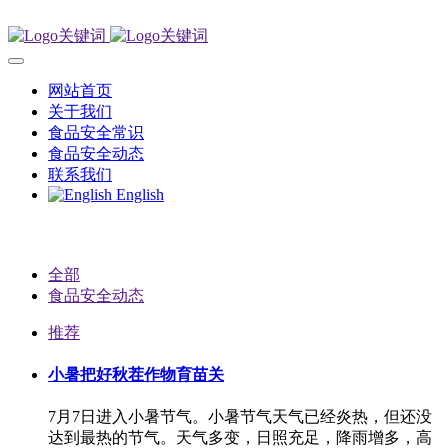
网站首页
关于我们
食品安全常识
食品安全动态
联系我们
English
全部
食品安全动态
推荐
小暑把好秋茬作物育苗关
7月7日进入小暑节气。小暑节气天气已经炎热，但还没
达到最热的节气。天气多变，日照充足，降雨增多，高