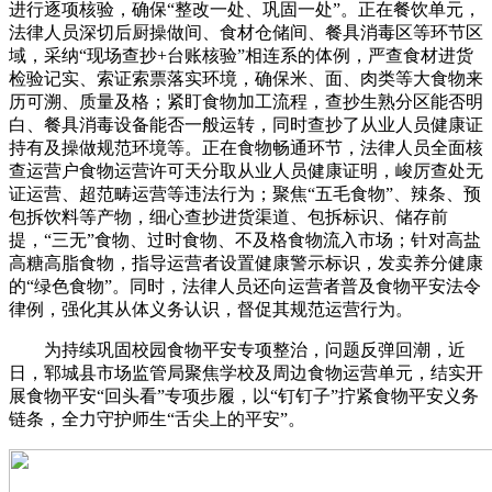
进行逐项核验，确保“整改一处、巩固一处”。正在餐饮单元，
法律人员深切后厨操做间、食材仓储间、餐具消毒区等环节区
域，采纳“现场查抄+台账核验”相连系的体例，严查食材进货
检验记实、索证索票落实环境，确保米、面、肉类等大食物来
历可溯、质量及格；紧盯食物加工流程，查抄生熟分区能否明
白、餐具消毒设备能否一般运转，同时查抄了从业人员健康证
持有及操做规范环境等。正在食物畅通环节，法律人员全面核
查运营户食物运营许可天分取从业人员健康证明，峻厉查处无
证运营、超范畴运营等违法行为；聚焦“五毛食物”、辣条、预
包拆饮料等产物，细心查抄进货渠道、包拆标识、储存前
提，“三无”食物、过时食物、不及格食物流入市场；针对高盐
高糖高脂食物，指导运营者设置健康警示标识，发卖养分健康
的“绿色食物”。同时，法律人员还向运营者普及食物平安法令
律例，强化其从体义务认识，督促其规范运营行为。
为持续巩固校园食物平安专项整治，问题反弹回潮，近
日，郓城县市场监管局聚焦学校及周边食物运营单元，结实开
展食物平安“回头看”专项步履，以“钉钉子”拧紧食物平安义务
链条，全力守护师生“舌尖上的平安”。