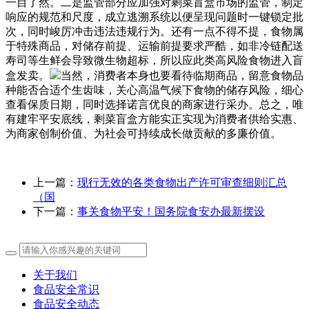
一目了然。二是监管部分应加强对剩菜盲盒市场的监管，制定
响应的规范和尺度，成立逃溯系统以便呈现问题时一键锁定批
次，同时峻厉冲击违法违规行为。还有一点不得不提，食物属
于特殊商品，对储存前提、运输前提要求严酷，如非冷链配送
寿司等生鲜会导致微生物超标，所以应此类高风险食物进入盲
盒发卖。
当然，消费者本身也要看待临期商品，留意食物品
种能否合适个生齿味，关心高温气候下食物的储存风险，细心
查看保质日期，同时选择诺言优良的商家进行采办。总之，唯
有建牢平安底线，剩菜盲盒方能实正实现为消费者供给实惠、
为商家创制价值、为社会可持续成长做贡献的多廉价值。
上一篇：
现行无效的各类食物出产许可审查细则汇总
（国
下一篇：
事关食物平安！国务院食安办最新摆设
关于我们
食品安全常识
食品安全动态