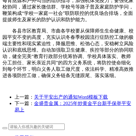
每育熬炼和户外勾当的组织指导，加强机体免疫力；要强化家
校协同，通过家长微信群、学校号等路子普及家庭防护学问，
鞭策构成“学校一家庭一社会”联防联控的优良场合排场，全面
提拔师生及家长的防护认识和防护能力。
各县市区教育局、市曲各学校要从保障师生生命健康、校
园平安不变的高度，充实认识冬春季校园流行症防控工做的极
端主要性和现实紧迫性，降服思惟、松弛心态，安稳树立风险
认识和底线思维。自动加强取卫生健康、疾控等部分的协同联
动，健全完美“教育行政部分统筹协调、学校具体落实、教师
分工担任、家长亲近共同”的四方义务系统，将防控使命细化
到每个环节，明白义务人取工做尺度，依法科学、精准高效推
进各项防控工做，确保义务链条无缝跟尾、落实落细。
上一篇：
关于平安出产的通知Word模板下载
下一篇：
金盛贵金属：2025年炒黄金平台新手保举平安
易上