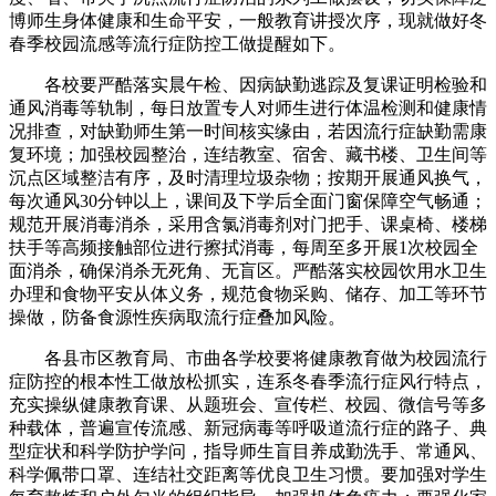
博师生身体健康和生命平安，一般教育讲授次序，现就做好冬
春季校园流感等流行症防控工做提醒如下。
各校要严酷落实晨午检、因病缺勤逃踪及复课证明检验和
通风消毒等轨制，每日放置专人对师生进行体温检测和健康情
况排查，对缺勤师生第一时间核实缘由，若因流行症缺勤需康
复环境；加强校园整治，连结教室、宿舍、藏书楼、卫生间等
沉点区域整洁有序，及时清理垃圾杂物；按期开展通风换气，
每次通风30分钟以上，课间及下学后全面门窗保障空气畅通；
规范开展消毒消杀，采用含氯消毒剂对门把手、课桌椅、楼梯
扶手等高频接触部位进行擦拭消毒，每周至多开展1次校园全
面消杀，确保消杀无死角、无盲区。严酷落实校园饮用水卫生
办理和食物平安从体义务，规范食物采购、储存、加工等环节
操做，防备食源性疾病取流行症叠加风险。
各县市区教育局、市曲各学校要将健康教育做为校园流行
症防控的根本性工做放松抓实，连系冬春季流行症风行特点，
充实操纵健康教育课、从题班会、宣传栏、校园、微信号等多
种载体，普遍宣传流感、新冠病毒等呼吸道流行症的路子、典
型症状和科学防护学问，指导师生盲目养成勤洗手、常通风、
科学佩带口罩、连结社交距离等优良卫生习惯。要加强对学生