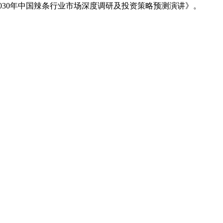
030年中国辣条行业市场深度调研及投资策略预测演讲》。