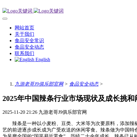
网站首页
关于我们
食品安全常识
食品安全动态
联系我们
English
九游老哥J9俱乐部官网
>
食品安全动态
>
2025年中国辣条行业市场现状及成长挑和
2025-11-20 21:26
九游老哥J9俱乐部官网
辣条是一种以小麦粉、豆类、大米等为次要原料，添加辣椒
艺的前进逐步成长成为广受欢送的休闲零食。辣条做为中国特
为风靡全国的“国平易近零食”。历经二十余年成长，辣条已从