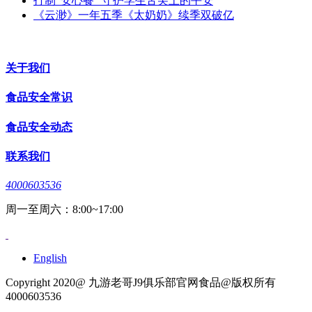
打制“安心餐” 守护学生舌尖上的平安
《云渺》一年五季《太奶奶》续季双破亿
关于我们
食品安全常识
食品安全动态
联系我们
4000603536
周一至周六：8:00~17:00
English
Copyright 2020@ 九游老哥J9俱乐部官网食品@版权所有
4000603536