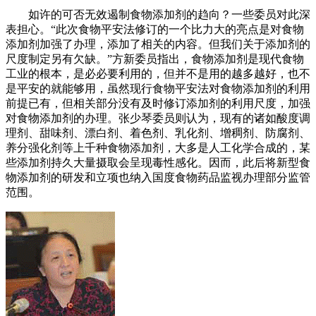
如许的可否无效遏制食物添加剂的趋向？一些委员对此深
表担心。“此次食物平安法修订的一个比力大的亮点是对食物
添加剂加强了办理，添加了相关的内容。但我们关于添加剂的
尺度制定另有欠缺。”方新委员指出，食物添加剂是现代食物
工业的根本，是必必要利用的，但并不是用的越多越好，也不
是平安的就能够用，虽然现行食物平安法对食物添加剂的利用
前提已有，但相关部分没有及时修订添加剂的利用尺度，加强
对食物添加剂的办理。张少琴委员则认为，现有的诸如酸度调
理剂、甜味剂、漂白剂、着色剂、乳化剂、增稠剂、防腐剂、
养分强化剂等上千种食物添加剂，大多是人工化学合成的，某
些添加剂持久大量摄取会呈现毒性感化。因而，此后将新型食
物添加剂的研发和立项也纳入国度食物药品监视办理部分监管
范围。