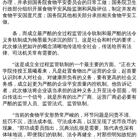
办理，并承担国务院食物平安委员会的日常工做；国务院卫生
行政部分组织开展食物平安风险监测和风险评估，制定并发布
食物平安国度尺度；国务院其他相关部分承担相关食物平安工
做。
条，而成立最严酷的全过程监管法令轨制和最严酷的法令
义务轨制成为翰墨最为浓沉的部门。这是社会和时代的要求，
此次修法把如许的概念清晰地传送给全社会，传送给所有法
律、司法机关常有需要的。
“这是成立全过程监管轨制的一个最主要的方面。”正在大
学院传授王晨曦看来，凡是处置食物出产运营的企业，起首要
认识到本人对社会、对健康所负有的义务，要有更高的社会义
务感，成立起更为严酷的企业平安质量内控机制。他告诉记
者，此次修法将企业该当承担的这种义务上升至法令层面，明
白传送出一个信号，就是所有的出产厂商、运营厂商必必要有
严酷的监管人员、监管法式、监管轨制。
“当前的食物平安形势常严峻的，环节问题是问责不清、
惩罚不沉，违法成本低、守法成本高，以至呈现了劣币良币的
现象。”郑功成委员指出，沉典治乱很是需要。陈代表也深有
体味地说，即便我们的轨制、法令再健全，对那些明知故犯的