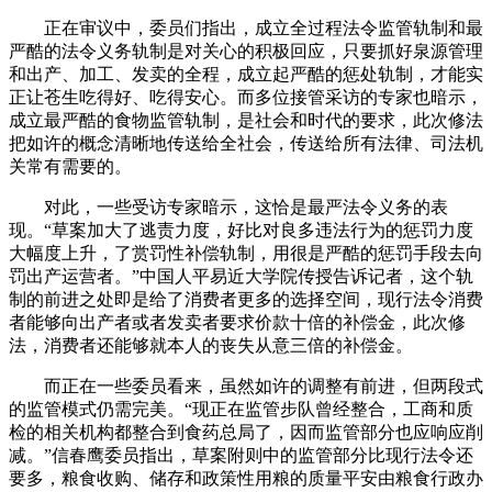
正在审议中，委员们指出，成立全过程法令监管轨制和最
严酷的法令义务轨制是对关心的积极回应，只要抓好泉源管理
和出产、加工、发卖的全程，成立起严酷的惩处轨制，才能实
正让苍生吃得好、吃得安心。而多位接管采访的专家也暗示，
成立最严酷的食物监管轨制，是社会和时代的要求，此次修法
把如许的概念清晰地传送给全社会，传送给所有法律、司法机
关常有需要的。
对此，一些受访专家暗示，这恰是最严法令义务的表
现。“草案加大了逃责力度，好比对良多违法行为的惩罚力度
大幅度上升，了赏罚性补偿轨制，用很是严酷的惩罚手段去向
罚出产运营者。”中国人平易近大学院传授告诉记者，这个轨
制的前进之处即是给了消费者更多的选择空间，现行法令消费
者能够向出产者或者发卖者要求价款十倍的补偿金，此次修
法，消费者还能够就本人的丧失从意三倍的补偿金。
而正在一些委员看来，虽然如许的调整有前进，但两段式
的监管模式仍需完美。“现正在监管步队曾经整合，工商和质
检的相关机构都整合到食药总局了，因而监管部分也应响应削
减。”信春鹰委员指出，草案附则中的监管部分比现行法令还
要多，粮食收购、储存和政策性用粮的质量平安由粮食行政办