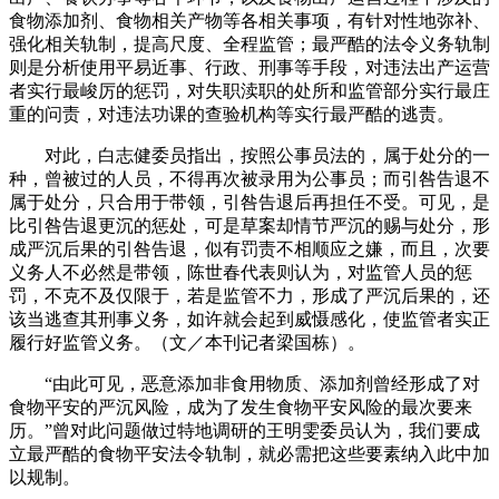
食物添加剂、食物相关产物等各相关事项，有针对性地弥补、
强化相关轨制，提高尺度、全程监管；最严酷的法令义务轨制
则是分析使用平易近事、行政、刑事等手段，对违法出产运营
者实行最峻厉的惩罚，对失职渎职的处所和监管部分实行最庄
重的问责，对违法功课的查验机构等实行最严酷的逃责。
对此，白志健委员指出，按照公事员法的，属于处分的一
种，曾被过的人员，不得再次被录用为公事员；而引咎告退不
属于处分，只合用于带领，引咎告退后再担任不受。可见，是
比引咎告退更沉的惩处，可是草案却情节严沉的赐与处分，形
成严沉后果的引咎告退，似有罚责不相顺应之嫌，而且，次要
义务人不必然是带领，陈世春代表则认为，对监管人员的惩
罚，不克不及仅限于，若是监管不力，形成了严沉后果的，还
该当逃查其刑事义务，如许就会起到威慑感化，使监管者实正
履行好监管义务。（文／本刊记者梁国栋）。
“由此可见，恶意添加非食用物质、添加剂曾经形成了对
食物平安的严沉风险，成为了发生食物平安风险的最次要来
历。”曾对此问题做过特地调研的王明雯委员认为，我们要成
立最严酷的食物平安法令轨制，就必需把这些要素纳入此中加
以规制。