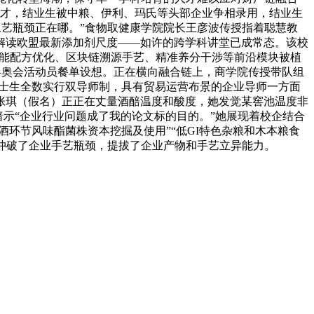
人才，结业生被中粮、伊利、玛氏等头部企业争相录用，结业生
工艺瓶颈正在哪。”食物取健康学院院长王彦波传授指着聪慧教
解读欧盟最新添加剂尺度——如许的跨学科讲堂已成常态。该校
智能配方优化、区块链溯源手艺、精准养分干涉等前沿模块被植
于冬奥会活动员餐单设想。正在横向融合链上，商学院传授带队组
和硕士生全数实行双导师制，具有贸易运营布景的企业导师一方面
张琪（假名）正正在丈量酒醅温度和酸度，她发觉某窖池温度非
暗示“企业行业问题成了我的论文标的目的。”她展现着校企结合
环节风味酯菌株资本挖掘及使用”“低GI特色杂粮和木本粮食
例冲破了企业手艺瓶颈，提拔了企业产物和手艺立异能力。