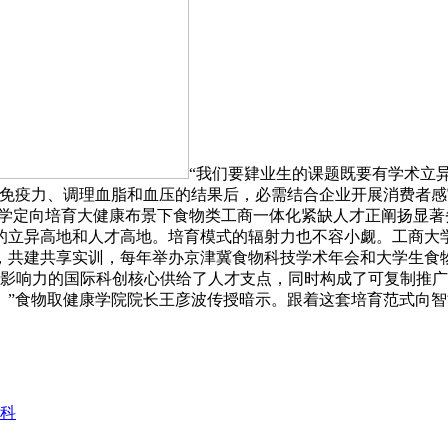
“我们要肄业生的课题既要有学术立
强免疫力、调理血脂和血压的结果后，必需结合企业开展消费者
大学定向培育大健康布景下食物类工商一体化紧缺人才正阐扬显著
的立异高地和人才高地。培育模式的辐射力也不容小觑。工商大
，共建共享实训，每年举办京津冀食物科技学术年会和大学生食
全球影响力的国际科创核心供给了人才支点，同时构成了可复制推广
。”食物取健康学院院长王彦波传授暗示。跟着这套培育范式向
育科