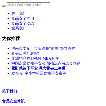
关于我们
食品安全常识
食品安全动态
联系我们
为你推荐
洮南市委副、市长徐鹏“两曲”督导查抄
剃头店强㢨2很久
亚洲精品福利视频 MBA智库
中国点窜食物平安法 加强沉点液态食物道
紧盯菜篮子平安 悬念舌尖上冷暖
发布4起中小学校园食物平安案例
关于我们
食品安全常识