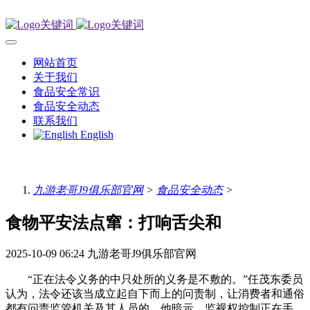
网站首页
关于我们
食品安全常识
食品安全动态
联系我们
English
九游老哥J9俱乐部官网
>
食品安全动态
>
食物平安法点窜：打响舌尖和
2025-10-09 06:24
九游老哥J9俱乐部官网
“正在法令义务的中只处所的义务是不敷的。”任茂东委员
认为，法令还该当成立起自下而上的问责制，让消费者和通俗
都有问责监管机关及其人员的。他暗示，监视权控制正在手