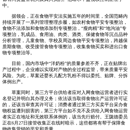
中。
据领会，正在食物平安法实施五年的时间里，全国范畴内
持续开展了一系列管理整理步履，如农村食物平安专项整治，
食物不法添加和食物添加剂专项整治，“瘦肉精”和“地沟油”专
项整治，乳成品、食用油、肉类、酒类、保健食物等沉点品种
分析管理，儿童食物、学校及周边食物平安专项整治，跨越保
质期食物、收受接管食物专项整治，收集食物买卖和进出口食
物专项整治等。
目前，国内市场中“洋奶粉”的质量参差不齐，正在贴牌出
产过程中，企业难以实现对产物的全过程监管，带来质量平安
风险。为此，草案还婴长儿配方乳粉不得以委托、贴牌、分拆
体例出产。
草案同时，第三方平台供给者应对入网食物运营者进行实
名登记并明白其办理义务；依法该当取得食物出产运营许可证
的，还该当审查其许可证；消费者通过第三方买卖平台采办食
物权益遭到损害的，第三方平台如不克不及供给入网食物运营
者实正在地址和无效联系体例的，该当先行赔付。王陇德委员
正在6月27日接管收集正在线时暗示，这些都将有帮于保障食
物收集营销的平安和质量。