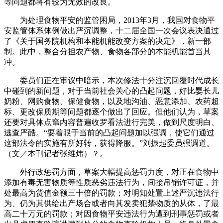
等问题都将有较为无效的改良。
为处理食物平安的监管困局，2013年3月，我国对食物平
安监管体系体例做出严沉调整，十二届全国一次会议表决通过
了《关于国务院机构和本能机能改变方案的决定》，新一部
制。此中，整合分担农产物、食物各部分的本能机能首当其
冲。
委员们正在审议中暗示，本次修法十分注沉回覆时代成长
中碰到的新问题，对于当前社会关心的凸起问题，好比婴长儿
奶粉、网购食物、保健食物，以及地沟油、恶意添加、农药超
标、更改保质期等问题都逐个做出了回应。但他们认为，草案
还要对具体点窜内容普遍收罗看法进行完美，做到尺度明白、
逃查严酷。“要着眼于当前的凸起问题加以强调，使它们通过
这部法令的实施有所好转，获得降服。”刘振起委员强调道。
（文／本刊记者张维炜）？。
外行政惩罚方面，草案大幅提高惩罚力度，对正在食物中
添加有毒无害物质等性质恶劣违法行为，间接吊销许可证，并
处最高为货值金额三十倍的罚款；对明知处置上述严沉违法行
为、仍为其供给出产场合或者向其发卖犯禁物质的从体，了最
高二十万元的罚款；对因食物平安违法行为遭到刑事惩罚或者