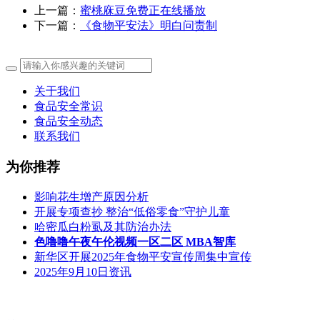
上一篇：
蜜桃庥豆免费正在线播放
下一篇：
《食物平安法》明白问责制
关于我们
食品安全常识
食品安全动态
联系我们
为你推荐
影响花生增产原因分析
开展专项查抄 整治“低俗零食”守护儿童
哈密瓜白粉虱及其防治办法
色噜噜午夜午伦视频一区二区 MBA智库
新华区开展2025年食物平安宣传周集中宣传
2025年9月10日资讯