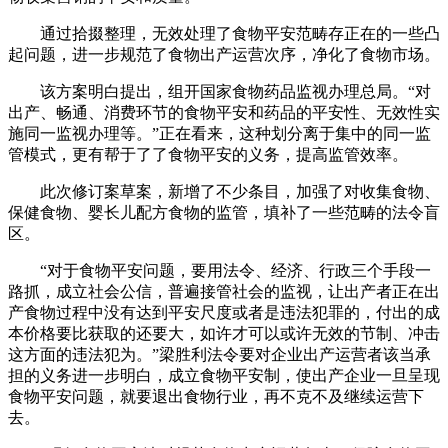
通过拾掇整理，无效处理了食物平安范畴存正在的一些凸
起问题，进一步规范了食物出产运营次序，净化了食物市场。
该方案明白提出，组开国家食物药品监视办理总局。“对
出产、畅通、消费环节的食物平安和药品的平安性、无效性实
施同一监视办理等。”正在看来，这种划分离于集中的同一监
管模式，更有帮于了了食物平安的义务，提高监管效率。
此次修订案草案，新增了不少条目，加强了对收集食物、
保健食物、婴长儿配方食物的监管，填补了一些范畴的法令盲
区。
“对于食物平安问题，要用法令、经济、行政三个手段一
路抓，成立社会公信，普遍接管社会的监视，让出产者正在出
产食物过程中没有达到平安尺度或者是违法犯罪的，付出的成
本价格要比获取的还要大，如许才可以或许无效的节制、冲击
这方面的违法犯为。”梁胜利法令要对企业出产运营者该当承
担的义务进一步明白，成立食物平安制，使出产企业一旦呈现
食物平安问题，就要退出食物行业，再不克不及继续运营下
去。