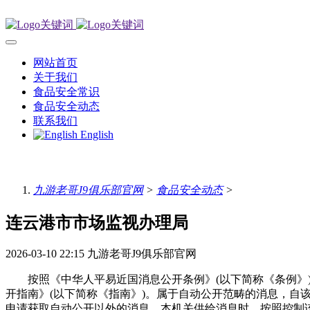
网站首页
关于我们
食品安全常识
食品安全动态
联系我们
English
九游老哥J9俱乐部官网
>
食品安全动态
>
连云港市市场监视办理局
2026-03-10 22:15
九游老哥J9俱乐部官网
按照《中华人平易近国消息公开条例》(以下简称《条例》)
开指南》(以下简称《指南》)。属于自动公开范畴的消息，自
申请获取自动公开以外的消息。本机关供给消息时，按照控制该消