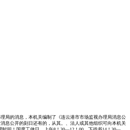
理局的消息，本机关编制了《连云港市市场监视办理局消息公
对消息公开的刻日还有的，从其。、法人或其他组织可向本机关
国度工做日，上午8！30—12！00，下战书14！30—