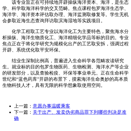
该专业旨正在可持续地开辟操纵海洋资本、海洋，是生态
学、科学取海洋科学的交叉范畴。焦点课程包罗海洋生态学、
海洋学、海洋资本评估取办理、海洋监测取修复等。学生无机
会参取近海生态查询拜访取滨海湿地等实践项目。
化学工程取工艺专业以海洋化工为主要特色，聚焦海水分
析操纵、海洋生物质化工、海洋精细化学品等标的目的。专业
焦点正在于将化学研究为规模化出产的工艺取安拆，强调过程
开辟、系统优化取平安环保。
结业生深制比例高，普遍进入生命科学各范畴攻读研究
生。就业标的目的包罗生物医药、生物检测、海洋水产等企业
的研发部分，以及查验检疫、环保等事业单元。正在生命科学
世纪和“蓝色药库”开辟的布景下，摸索海洋生命奥妙的高本质
生物科技人才，具有无限的科学想象取使用空间。
上一篇：
意愿办事温暖乘客
下一篇：
关于出产、发卖伪劣商品罪下列哪些判决是准
确