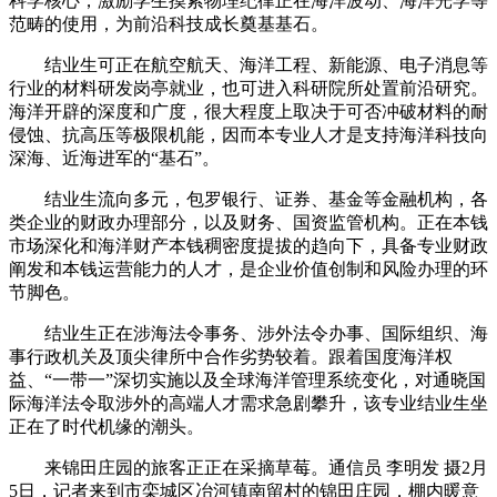
科学核心，激励学生摸索物理纪律正在海洋波动、海洋光学等
范畴的使用，为前沿科技成长奠基基石。
结业生可正在航空航天、海洋工程、新能源、电子消息等
行业的材料研发岗亭就业，也可进入科研院所处置前沿研究。
海洋开辟的深度和广度，很大程度上取决于可否冲破材料的耐
侵蚀、抗高压等极限机能，因而本专业人才是支持海洋科技向
深海、近海进军的“基石”。
结业生流向多元，包罗银行、证券、基金等金融机构，各
类企业的财政办理部分，以及财务、国资监管机构。正在本钱
市场深化和海洋财产本钱稠密度提拔的趋向下，具备专业财政
阐发和本钱运营能力的人才，是企业价值创制和风险办理的环
节脚色。
结业生正在涉海法令事务、涉外法令办事、国际组织、海
事行政机关及顶尖律所中合作劣势较着。跟着国度海洋权
益、“一带一”深切实施以及全球海洋管理系统变化，对通晓国
际海洋法令取涉外的高端人才需求急剧攀升，该专业结业生坐
正在了时代机缘的潮头。
来锦田庄园的旅客正正在采摘草莓。通信员 李明发 摄2月
5日，记者来到市栾城区冶河镇南留村的锦田庄园，棚内暖意