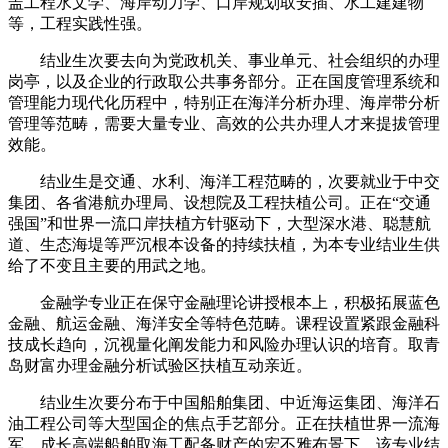
盖工程水文学、海岸动力学、口岸规划取安插、水工建建物
等，工程实践性强。
结业生次要去向为党政机关、事业单元、社会组织的办理
岗亭，以及企业的行政取公共事务部分。正在国度管理系统和
管理能力现代化历程中，特别正在海洋分析办理、海岸带分析
管理等范畴，需要大量专业、高效的公共办理人才来提拔管理
效能。
结业生是交通、水利、海洋工程范畴的，次要就业于中交
集团、各省港航办理局、设想院及工程扶植公司。正在“交通
强国”和世界一流口岸扶植方针驱动下，大型深水港、聪慧航
道、生态海堤等严沉根本设备的持续扶植，为本专业结业生供
给了不变且主要的用武之地。
金融学专业正在保守金融理论讲授根本上，积极拓展蓝色
金融、航运金融、海洋安全等特色范畴。课程设置紧跟金融科
技成长趋向，沉视量化阐发能力和风险办理认识的培育。取青
岛财富办理金融分析试验区扶植互动亲近。
结业生次要分布于中国船舶集团、中近海运集团、海洋石
油工程公司等大型国企的焦点手艺部分。正在扶植世界一流海
军、成长高端船舶取海工配备财产的宏不雅布景下，该专业结