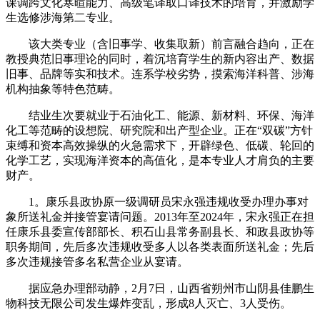
课调跨文化寒暄能力、高级笔译取口译技术的培育，并激励学
生选修涉海第二专业。
该大类专业（含旧事学、收集取新）前言融合趋向，正在
教授典范旧事理论的同时，着沉培育学生的新内容出产、数据
旧事、品牌等实和技术。连系学校劣势，摸索海洋科普、涉海
机构抽象等特色范畴。
结业生次要就业于石油化工、能源、新材料、环保、海洋
化工等范畴的设想院、研究院和出产型企业。正在“双碳”方针
束缚和资本高效操纵的火急需求下，开辟绿色、低碳、轮回的
化学工艺，实现海洋资本的高值化，是本专业人才肩负的主要
财产。
1。康乐县政协原一级调研员宋永强违规收受办理办事对
象所送礼金并接管宴请问题。2013年至2024年，宋永强正在担
任康乐县委宣传部部长、积石山县常务副县长、和政县政协等
职务期间，先后多次违规收受多人以各类表面所送礼金；先后
多次违规接管多名私营企业从宴请。
据应急办理部动静，2月7日，山西省朔州市山阴县佳鹏生
物科技无限公司发生爆炸变乱，形成8人灭亡、3人受伤。