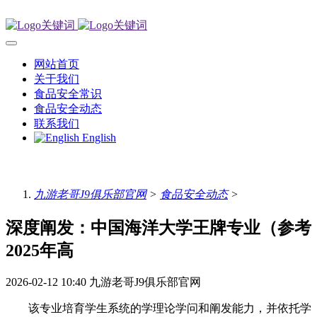
网站首页
关于我们
食品安全常识
食品安全动态
联系我们
English
九游老哥J9俱乐部官网
>
食品安全动态
>
深度阐发：中国海洋大学王牌专业（参考
2025年高
2026-02-12 10:40
九游老哥J9俱乐部官网
该专业培育学生系统的学理论学问和阐发能力，并依托学