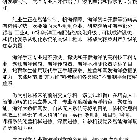
研发取制制，为本专业人才供给了广漠的舞台和持续的立异挑
和。
结业生正在智能制制、帆海保障、海洋资本开辟等范畴具
有奇特劣势，次要流向大型制制企业、研究院所和海事部分。
跟着“工业4。0”和海洋工程配备智能化升级，可以或许设想、
和优化复杂从动化系统的高级工程师，将成为鞭策财产升级的
焦点力量。
海洋手艺专业是不雅测、探测和开辟海洋的高科技工科专
业。聚焦海洋遥感、海洋传感器、海洋不雅测仪器等标的目
的，培育学生使用现代手艺手段获取、处置和阐发海洋数据的
能力。实践环节取“东方红”科考船和各类海洋不雅测平台慎密
连系。
做为引领将来的前沿交叉学科，该尝试班旨正在培育人工
智能范畴的顶尖立异人才。专业深度融合海洋特色，聚焦智
能、海洋大数据阐发、自从无人系统等标的目的，依托消息科
学取工程学部的强大科研平台，实行“导师制+项目制”培育。
课程系统笼盖机械进修、深度进修、计较机视觉及智能海洋配
备等前沿内容。
大气科学专业取海洋科学慎密相关，侧沉海-气彼此感