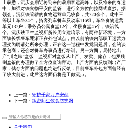
上获悉，沉庆会期近将到来的暑期客运高峰，以及将来的春运
中，加强对铁食物平安的监管，进行全方位的拉网式查抄。据
领会，沉庆铁管辖的食物运营单元较多，共720余个。此中三
等以上车坐34个，搭客列车餐车及动车116组，车坐食物运营
单元137户，乘务员公寓食堂12个，坐段食堂45个，铁沿线
个。沉庆铁卫生监视所所长周立建暗示，有两种新环境，一方
面铁长线餐车逐渐正在外包试点，由以前的铁内部职工运营办
理变为聘请处所来办理，正在这一过程中发觉问题后，会约谈
承包商，还会对餐车办事员进行培训。另一方面，局特地出
产“川之味”盒饭，监视所对盒饭从出产、发卖、储存，包罗残
剩盒饭的办理做了全方位查询拜访。出产方面的反馈到出产厂
家，储存方面的问题也均进行反馈，目前餐车外包方面曾经有
了较大前进，此后这方面仍将是工做沉点。
上一篇：
守护千家万户安然
下一篇：
织密师生饮食防护网
关于我们