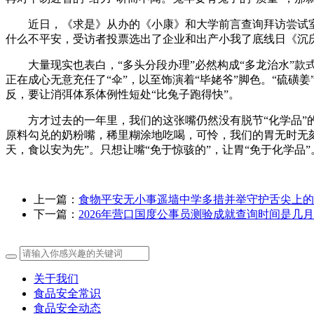
近日，《求是》从办的《小康》和大学前言查询拜访尝试室发布
什么不平安，受访者投票选出了企业和出产小我了底线日《沉
大量现实也表白，“多头分段办理”必然构成“多龙治水”款式
正在成心无意充任了“伞”，以至饰演着“毕姥爷”脚色。“硫磺
反，要让消弭体系体例性短处“比兔子跑得快”。
方才过去的一年里，我们的这张嘴仍然没有脱节“化学品”的。吃
原料勾兑的奶粉嘴，稀里糊涂地吃喝，可怜，我们的胃无时无刻
天，食以安为先”。只想让嘴“免于惊骇的”，让胃“免于化学品”
上一篇：
食物平安无小事遥墙中学多措并举守护舌尖上的
下一篇：
2026年营口国度公事员测验成就查询时间是几
关于我们
食品安全常识
食品安全动态