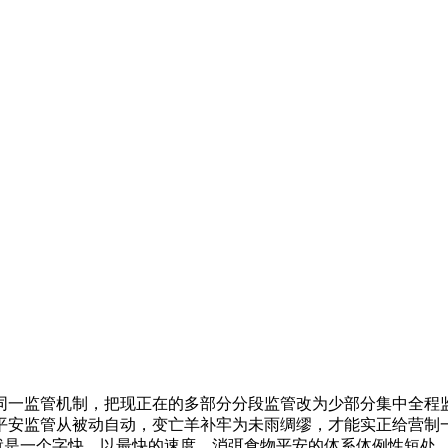
一监管机制，把现正在的多部分分段监管改为少部分集中全程监
安监管从被动自动，变亡羊补牢为未雨绸缪，才能实正给营制一个
那就是一个字快。以最快的速度，消弭食物平安的体系体例性短处，