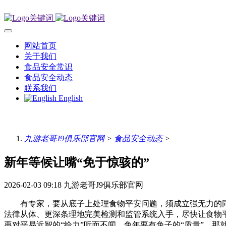
网站首页
关于我们
食品安全常识
食品安全动态
联系我们
English
九游老哥J9俱乐部官网
>
食品安全动态
>
新年等候让嘴“免于惊骇的”
2026-02-03 09:18
九游老哥J9俱乐部官网
有专家，要从底子上处理食物平安问题，须成立强无力的同
法律从体、更深条理地完美检测和监管系统入手，尽快让食物平
再对平易近智的“给力”听而不闻。兔年要有兔子的“质量”，