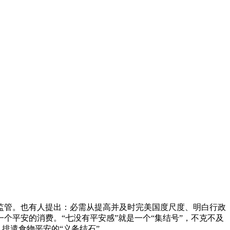
管。也有人提出：必需从提高并及时完美国度尺度、明白行政
平安的消费。“七没有平安感”就是一个“集结号”，不克不及
排遣食物平安的“义务结石”。