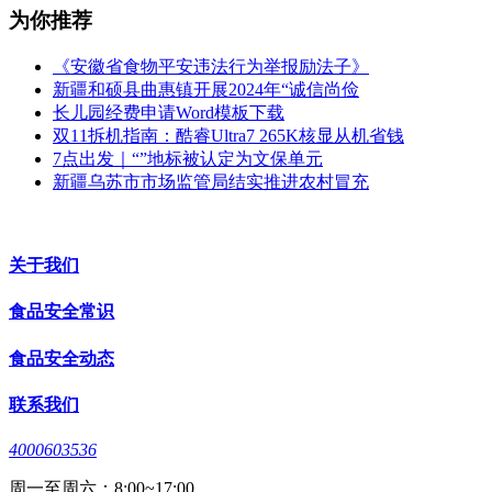
为你推荐
《安徽省食物平安违法行为举报励法子》
新疆和硕县曲惠镇开展2024年“诚信尚俭
长儿园经费申请Word模板下载
双11拆机指南：酷睿Ultra7 265K核显从机省钱
7点出发｜“”地标被认定为文保单元
新疆乌苏市市场监管局结实推进农村冒充
关于我们
食品安全常识
食品安全动态
联系我们
4000603536
周一至周六：8:00~17:00