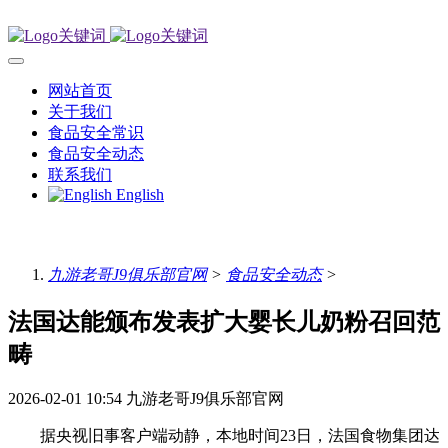
网站首页
关于我们
食品安全常识
食品安全动态
联系我们
English
九游老哥J9俱乐部官网
>
食品安全动态
>
法国达能颁布发表扩大婴长儿奶粉召回范
畴
2026-02-01 10:54
九游老哥J9俱乐部官网
据央视旧事客户端动静，本地时间23日，法国食物集团达