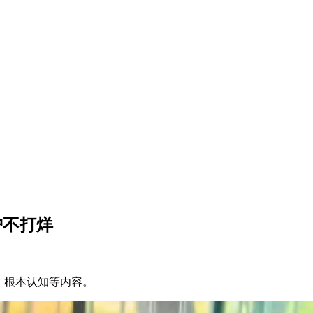
护不打烊
、根本认知等内容。