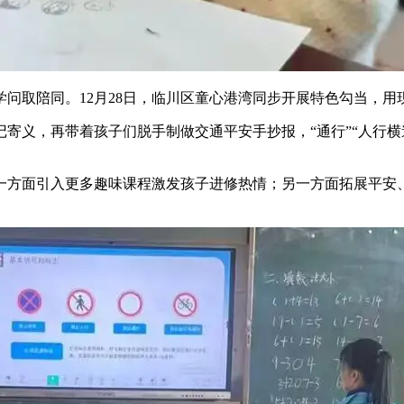
取陪同。12月28日，临川区童心港湾同步开展特色勾当，用
，再带着孩子们脱手制做交通平安手抄报，“通行”“人行横道” 
方面引入更多趣味课程激发孩子进修热情；另一方面拓展平安、