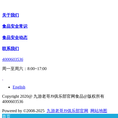
关于我们
食品安全常识
食品安全动态
联系我们
4000603536
周一至周六：8:00~17:00
English
Copyright 2020@ 九游老哥J9俱乐部官网食品@版权所有
4000603536
Powered by
©2008-2025
九游老哥J9俱乐部官网
网站地图
首页