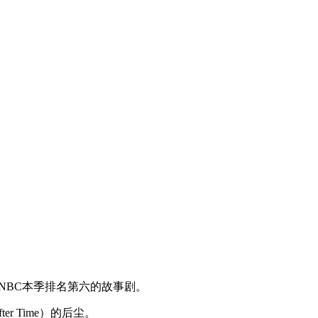
NBC本季排名第六的故事剧。
er Time）的后尘。