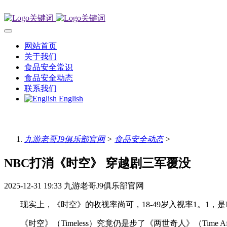
网站首页
关于我们
食品安全常识
食品安全动态
联系我们
English
九游老哥J9俱乐部官网
>
食品安全动态
>
NBC打消《时空》 穿越剧三军覆没
2025-12-31 19:33
九游老哥J9俱乐部官网
现实上，《时空》的收视率尚可，18-49岁入视率1。1，是
《时空》（Timeless）究竟仍是步了《两世奇人》（Time Aft