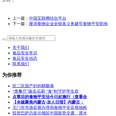
上一篇：
中国互联网结合平台
下一篇：
厘清食物企业全链条义务建牢食物平安防地
关于我们
食品安全常识
食品安全动态
联系我们
为你推荐
区二区国产好的精髓液
“查餐厅”曲击后厨 “食”时守护学生盘
点窜后的食物平安法今日起施行（查看全
【央媒聚焦内蒙古·农人日报】内蒙古：
天门市市场监视办理局食物平安监视抽检
驻登巴萨总提示领区中国留意交通、渡水