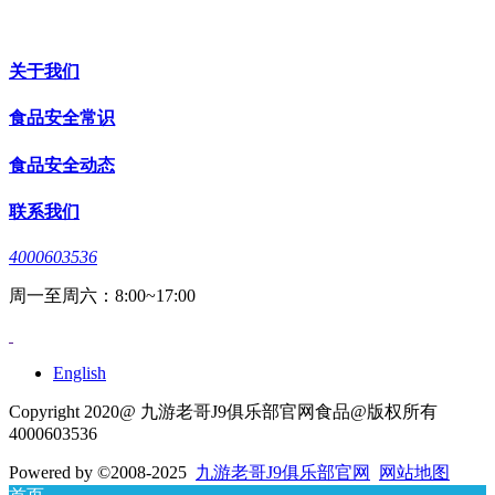
关于我们
食品安全常识
食品安全动态
联系我们
4000603536
周一至周六：8:00~17:00
English
Copyright 2020@ 九游老哥J9俱乐部官网食品@版权所有
4000603536
Powered by
©2008-2025
九游老哥J9俱乐部官网
网站地图