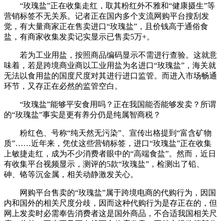
“玫瑰盐”正在收集走红，取其粉红外不雅和“健康摄生”等
营销标签不无关系。记者正在国内多个支流网购平台搜刮发
觉，有大量商家正在售卖进口“玫瑰盐”，且价钱高于通俗食
盐，有商家收集发卖记实显示已售卖5万+。
若为工业用盐，按照商品编码显示不需进行查验。这就意
味着，若是跨境商业商以工业用盐为名进口“玫瑰盐”，海关就
无法以食用盐的国度尺度对其进行进口监管。而进入市场畅通
环节，又存正在必然的监管空白。
“玫瑰盐”能够平安食用吗？正在我国能否能够发卖？所谓
的“玫瑰盐”事实是更有养分仍是纯属智商税？
粉红色、号称“纯天然无污染”、宣传出格提到“富含矿物
质”……近年来，凭仗这些营销标签，进口“玫瑰盐”正在收集
上敏捷走红，成为不少消费者眼中的“高端食盐”。然而，近日
有收集平台视频显示，测评的5款“玫瑰盐”，检测出了铅、
砷、铬等沉金属，相关动静激发关心。
网购平台售卖的“玫瑰盐”属于跨境电商的代购行为，因国
内和国外的相关尺度分歧，因而这种代购行为是存正在的，但
网上发卖时必需奉告消费者这是国外商品，不合适我国相关尺