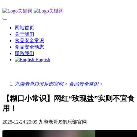
网站首页
关于我们
食品安全常识
食品安全动态
联系我们
English
九游老哥J9俱乐部官网
>
食品安全常识
>
【糊口小常识】网红“玫瑰盐”实则不宜食
用！
2025-12-24 20:09
九游老哥J9俱乐部官网