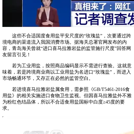
这些不合适国度食用盐平安尺度的“玫瑰盐”，次要通过跨
境电商的渠道流入我国消费市场。据海关总署官网发布的内
容，青岛海关曾就“进口喜马拉雅岩盐的监管施行尺度”回答网
友留言引见！
若为工业用盐，按照商品编码显示不需进行查验。这就意
味着，若是跨境商业商以工业用盐为名进口“玫瑰盐”，而进入
市场畅通环节，又存正在必然的监管空白。
若进境喜马拉雅岩盐属食用，需参照《GB/T5461-2016食
用盐》的相关实施进口食物卫生监视。但因喜马拉雅盐外不雅
为粉红色结晶体，所以不合适食用盐国标中白度≥45度的要
求。