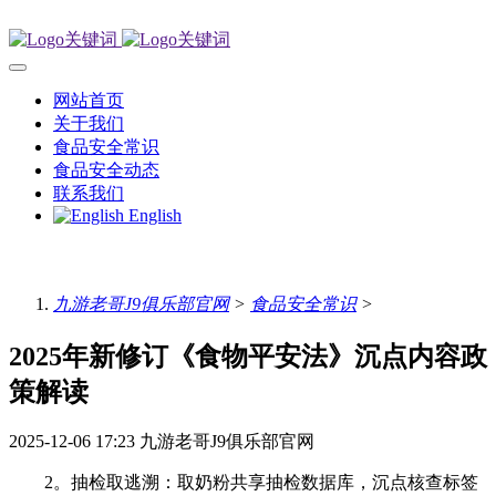
网站首页
关于我们
食品安全常识
食品安全动态
联系我们
English
九游老哥J9俱乐部官网
>
食品安全常识
>
2025年新修订《食物平安法》沉点内容政
策解读
2025-12-06 17:23
九游老哥J9俱乐部官网
2。抽检取逃溯：取奶粉共享抽检数据库，沉点核查标签