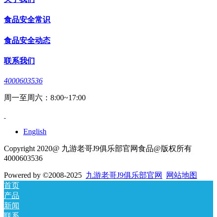
食品安全常识
食品安全动态
联系我们
4000603536
周一至周六：8:00~17:00
English
Copyright 2020@ 九游老哥J9俱乐部官网食品@版权所有
4000603536
Powered by
©2008-2025
九游老哥J9俱乐部官网
网站地图
首页
产品
新闻
联系