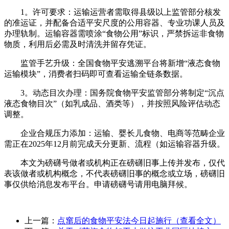
1。许可要求：运输运营者需取得县级以上监管部分核发
的准运证，并配备合适平安尺度的公用容器、专业功课人员及
办理轨制。运输容器需喷涂“食物公用”标识，严禁拆运非食物
物质，利用后必需及时清洗并留存凭证。
监管手艺升级：全国食物平安逃溯平台将新增“液态食物
运输模块”，消费者扫码即可查看运输全链条数据。
3。动态目次办理：国务院食物平安监管部分将制定“沉点
液态食物目次”（如乳成品、酒类等），并按照风险评估动态
调整。
企业合规压力添加：运输、婴长儿食物、电商等范畴企业
需正在2025年12月前完成天分更新、流程（如运输容器升级。
本文为磅礴号做者或机构正在磅礴旧事上传并发布，仅代
表该做者或机构概念，不代表磅礴旧事的概念或立场，磅礴旧
事仅供给消息发布平台。申请磅礴号请用电脑拜候。
上一篇：
点窜后的食物平安法今日起施行（查看全文）