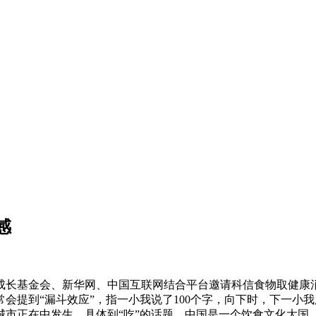
感
长基金会、新华网、中国互联网结合平台邀请科信食物取健康消
会提到“漏斗效应”，指一小我说了100个字，向下时，下一小我
城市正在中发生。具体到“吃”的话题，中国是一个饮食文化大国