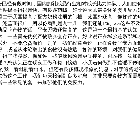
去已经有段时间，国内的乳成品行业相对成长比力掉队，人们便有
程度提高得很是快。有良多范畴，好比说大师最关怀的婴儿配方
是由于我国提高了配方奶粉注册的门槛，比国外还高。像如许的
、笼盖面很广，所以你看到是九十几，我们还能1%、2%这种不
轨品牌产物的话，平安系数还常高的。这是第一个最根基的认知
大，一些冒充伪劣产物确实会存正在。好比说正在城乡连系部和
采办，不要总贪廉价。别的，我们经常会说，正在食物平安方面
好，或者从冰箱取出的食物没有热透，如许的环境，对我们的健
，得了脑膜炎。像如许一些健康风险是更间接的。跟农残、添加
谣？您认为正在现实工做和糊口傍边，小我若何做到不信谣不传谣
面的我一看就能看出来。但还有良多概况很像的消息，对于通俗老
去做这个工作。我们每天接触到良多消息，并非只要食物方面需
者一些常见的套，来加强他们的免疫力。