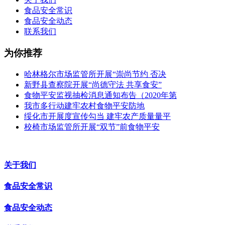
食品安全常识
食品安全动态
联系我们
为你推荐
哈林格尔市场监管所开展“崇尚节约 否决
新野县查察院开展“尚德守法 共享食安”
食物平安监视抽检消息通知布告（2020年第
我市多行动建牢农村食物平安防地
绥化市开展度宣传勾当 建牢农产质量量平
校椅市场监管所开展“双节”前食物平安
关于我们
食品安全常识
食品安全动态