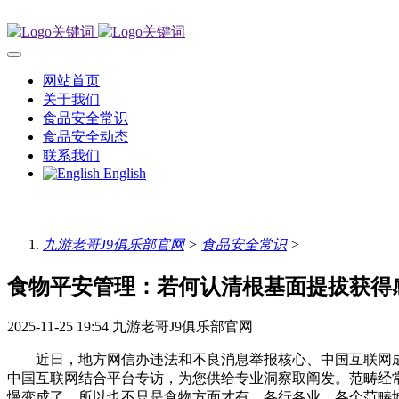
网站首页
关于我们
食品安全常识
食品安全动态
联系我们
English
九游老哥J9俱乐部官网
>
食品安全常识
>
食物平安管理：若何认清根基面提拔获得
2025-11-25 19:54
九游老哥J9俱乐部官网
近日，地方网信办违法和不良消息举报核心、中国互联网成
中国互联网结合平台专访，为您供给专业洞察取阐发。范畴经常
慢变成了。所以也不只是食物方面才有，各行各业、各个范畴