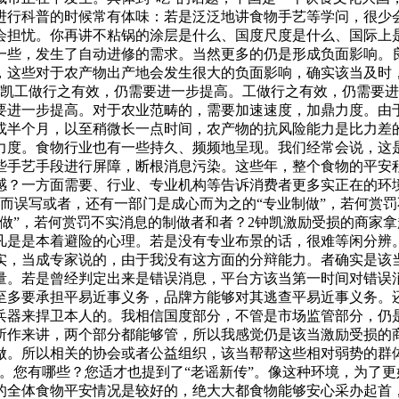
进行科普的时候常有体味：若是泛泛地讲食物手艺等学问，很少
会担忧。你再讲不粘锅的涂层是什么、国度尺度是什么、国际上
一些，发生了自动进修的需求。当然更多的仍是形成负面影响。
，这些对于农产物出产地会发生很大的负面影响，确实该当及时
钟凯工做行之有效，仍需要进一步提高。工做行之有效，仍需要
要进一步提高。对于农业范畴的，需要加速速度，加鼎力度。由
或半个月，以至稍微长一点时间，农产物的抗风险能力是比力差
力度。食物行业也有一些持久、频频地呈现。我们经常会说，这是
些手艺手段进行屏障，断根消息污染。这些年，整个食物的平安
感？一方面需要、行业、专业机构等告诉消费者更多实正在的环
而误写或者，还有一部门是成心而为之的“专业制做”，若何赏
做”，若何赏罚不实消息的制做者和者？2钟凯激励受损的商家
凡是是本着避险的心理。若是没有专业布景的话，很难等闲分辨
实，当成专家说的，由于我没有这方面的分辩能力。者确实是该
量。若是曾经判定出来是错误消息，平台方该当第一时间对错误
至多要承担平易近事义务，品牌方能够对其逃查平易近事义务。还
兵器来捍卫本人的。我相信国度部分，不管是市场监管部分，仍
所作来讲，两个部分都能够管，所以我感觉仍是该当激励受损的
做。所以相关的协会或者公益组织，该当帮帮这些相对弱势的群体
。您有哪些？您适才也提到了“老谣新传”。像这种环境，为了
的全体食物平安情况是较好的，绝大大都食物能够安心采办起首