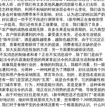
会有人听，由于我们有太多其他风趣的消息吸引着人们去听、去
是怎样使用的、利用不粘锅的时候涂层会有什么变化、我们该当
良多会对食物消费带来不良影响。好比，认为进口奶粉比国产奶
，好比通过一些手艺手段进行屏障等等。1新华网正在食物管理
进一步提高。我们还有良多工做要做。过去，我们履历了良多，
于农产物的成熟收成期无限，良多生果是短保质期的。比力典型
的，农户很容易遭到的冲击，蒙受庞大丧失。还会发生连锁反
“陈年旧谣”。酒是越陈越喷鼻，越陈也越厉害。由于它沉淀正
程度、质量程度都获得了很大的提拔。消费者现正在缺的是什
境，加大反面消息投放的力度；另一方面要削减错误消息、、
罚不实消息的制做者和者？正在不实消息或中，除了部门是由于
拿起法令的兵器激励受损的商家拿起法令的兵器该当说制做者和
。就像我是食物行业的，食物的到我这儿，我都不消看，扫一眼
当遭到冲击。分两种，一种纯粹是为了博眼球，好比说我有个抖
消息和用户身份采纳限流、禁言等办法。别的，若是指名道姓说
有一部门是贸易之间的“互黑”，就是合作敌手。它的荫蔽性相
是门城市掌管。行为，对错是能分清的。若是是敌手，这种体例
商家拿起法令的兵器。现正在比力弱势的是农产物。导致受损的
，由于对他们往往是很大的。1新华网您适才也提到了“老谣新
更好地识别，做好科普就显得尤为主要。您有哪些？2钟凯我国的
，我们对于食物平安的全体情况要有一个根基面的认识。什么叫