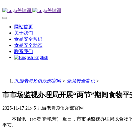
网站首页
关于我们
食品安全常识
食品安全动态
联系我们
English
九游老哥J9俱乐部官网
>
食品安全常识
>
市市场监视办理局开展“两节”期间食物平
2025-11-17 21:45
九游老哥J9俱乐部官网
本报讯 （记者 靳艳芳） 近日，市市场监视办理局以食物
平安。