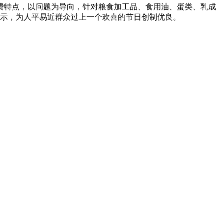
特点，以问题为导向，针对粮食加工品、食用油、蛋类、乳成
公示，为人平易近群众过上一个欢喜的节日创制优良。