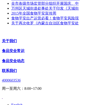
全市各级市场监管部分组织开展国庆、中
万州区天城街道处事处关于印发《天城街
2015年全国食物平安宣传周
食物平安出产运营必看！食物平安风险现
关于再次收罗《内蒙古自治区食物平安处
关于我们
食品安全常识
食品安全动态
联系我们
4000603536
周一至周六：8:00~17:00
English