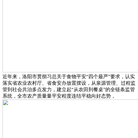
近年来，洛阳市贯彻习总关于食物平安“四个最严”要求，认实
落实省农业农村厅、省食安办放置摆设，从泉源管理、过程监
管到社会共治多点发力，建立起“从农田到餐桌”的全链条监管
系统，全市农产质量量平安程度连结平稳向好态势，