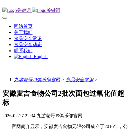
网站首页
关于我们
食品安全常识
食品安全动态
联系我们
English
九游老哥J9俱乐部官网
>
食品安全常识
>
安徽麦吉食物公司2批次面包过氧化值超
标
2026-02-27 22:34
九游老哥J9俱乐部官网
官网简介显示，安徽麦吉食物无限公司成立于2016年，公