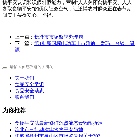
物平安认识和识假辨假能力，营制“人人关怀食物平安、人人
参取食物平安”的优良社会空气，让泛博农村群众正在春节期
间实正买得安心、吃得。
上一篇：
长沙市市场监视办理局
下一篇：
第1批新国标电动车上市雅迪、爱玛、台铃、绿
源
关于我们
食品安全常识
食品安全动态
联系我们
为你推荐
食物平安法最新修订沉点液态食物散拆运
淮北市三行动建牢食物平安防地
江苏省徐州市泉山区市场监管局关于202