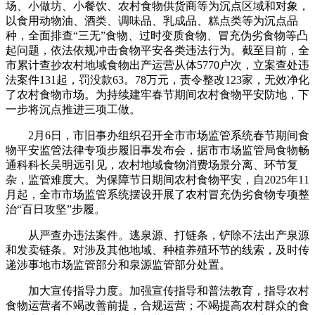
场、小做坊、小餐饮、农村食物供货商等为沉点区域和对象，
以食用动物油、酒类、调味品、乳成品、糕点类等为沉点品
种，全面排查“三无”食物、过时变质食物、冒充伪劣食物等凸
起问题，依法依规冲击食物平安各类违法行为。截至目前，全
市累计查抄农村地域食物出产运营从体5770户次，立案查处违
法案件131起，罚没款63。78万元，责令整改123家，无效净化
了农村食物市场。为持续建牢春节期间农村食物平安防地，下
一步将沉点推进三项工做。
2月6日，市旧事办组织召开全市市场监管系统春节期间食
物平安监管法律专项步履旧事发布会，据市市场监管局食物畅
通科科长吴明远引见，农村地域食物消费场景分离、环节复
杂，监管难度大。为保障节日期间农村食物平安，自2025年11
月起，全市市场监管系统摆设开展了农村冒充伪劣食物专项整
治“百日攻坚”步履。
从严查办违法案件。逃泉源、打链条，铲除不法出产泉源
和发卖链条。对涉及其他地域、种植养殖环节的线索，及时传
递涉事地市场监管部分和泉源监管部分处置。
加大宣传指导力度。加强宣传指导和普法教育，指导农村
食物运营者不竭改善前提，合规运营；不竭提高农村群众的食