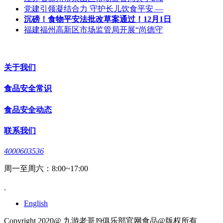
党建引领凝结合力 守护长儿饮食平安 —
沉磅！食物平安法批改草案通过！12月1日
福建福州高新区市场监管局开展“尚德守
关于我们
食品安全常识
食品安全动态
联系我们
4000603536
周一至周六：8:00~17:00
English
Copyright 2020@ 九游老哥J9俱乐部官网食品@版权所有