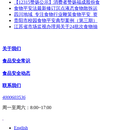
【12315赞扬公示】消费者赞扬福成股份食
食物平安法最新修订沉点液态食物散拆运
四川地域_专注食物行业鞭策食物平安_资
贵阳市校园食物平安典型案例（第三期）
江苏省市场监视办理局关于24批次食物抽
关于我们
食品安全常识
食品安全动态
联系我们
4000603536
周一至周六：8:00~17:00
English