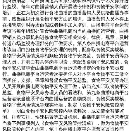
员身份消息，对曲播间运营者履行核验权利供给手艺支撑并进
行监视。每年对曲播营销人员开展法令律例和食物平安学问的
培训；正在为初次进行食物曲播的曲播营销人员供给曲播办事
前，该当组织开展食物平安方面的培训。曲播营销人员不得正
在接管培训时弄虚做假或者拒不加入培训。曲播电商平台运营
者该当每年组织处置食物曲播电商勾当的曲播间运营者、曲播
营销人员办事机构进修食物平安相关法令、律例、规章，及时
传递市场监视办理部分的工做要求。第八条曲播电商平台运营
者该当明白担任食物平安办理的机构，配备取食物买卖规模、
食物平安风险情况等相顺应的食物平安总监、食物平安员等办
理人员，并明白其具体岗亭职责，未配备食物平安总监的，食
物平安总监职责由曲播电商平台运营者指定的食物平安员履
行。曲播电商平台运营者次要担任人对本平台食物平安工做全
面担任，支撑、保障和督促食物平安总监、食物平安员等办理
人员开展曲播电商食物平安办理工做，该当充实听取食物平安
总监、食物平安员等办理人员的看法和。第九条曲播电商平台
运营者该当连系平台内曲播运营的食物类别、食物买卖规模、
食物平安风险情况等现实环境，制定《食物平安风险管控清
单》，明白食物平安风险管控内容取频次，成立健全智能监
测、排查安排、快速措置等工做机制。曲播电商平台运营者该
当将下列事项列入《食物平安风险管控清单》，做为食物平安
风险管控的沉点内容：第十条曲播电商平台运营者该当按照