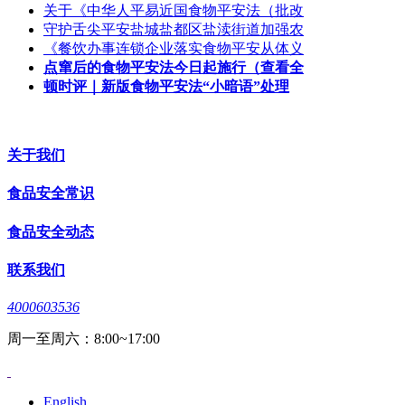
关于《中华人平易近国食物平安法（批改
守护舌尖平安盐城盐都区盐渎街道加强农
《餐饮办事连锁企业落实食物平安从体义
点窜后的食物平安法今日起施行（查看全
顿时评｜新版食物平安法“小暗语”处理
关于我们
食品安全常识
食品安全动态
联系我们
4000603536
周一至周六：8:00~17:00
English