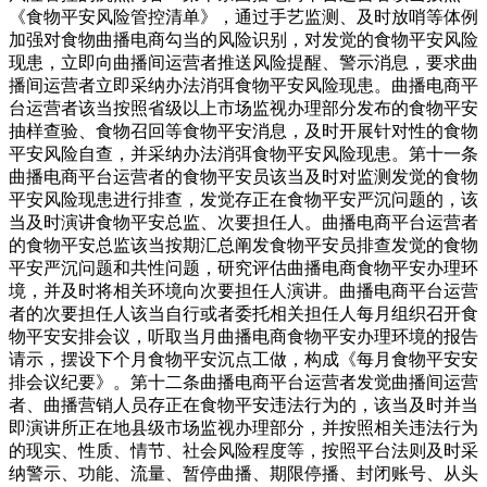
《食物平安风险管控清单》，通过手艺监测、及时放哨等体例
加强对食物曲播电商勾当的风险识别，对发觉的食物平安风险
现患，立即向曲播间运营者推送风险提醒、警示消息，要求曲
播间运营者立即采纳办法消弭食物平安风险现患。曲播电商平
台运营者该当按照省级以上市场监视办理部分发布的食物平安
抽样查验、食物召回等食物平安消息，及时开展针对性的食物
平安风险自查，并采纳办法消弭食物平安风险现患。第十一条
曲播电商平台运营者的食物平安员该当及时对监测发觉的食物
平安风险现患进行排查，发觉存正在食物平安严沉问题的，该
当及时演讲食物平安总监、次要担任人。曲播电商平台运营者
的食物平安总监该当按期汇总阐发食物平安员排查发觉的食物
平安严沉问题和共性问题，研究评估曲播电商食物平安办理环
境，并及时将相关环境向次要担任人演讲。曲播电商平台运营
者的次要担任人该当自行或者委托相关担任人每月组织召开食
物平安安排会议，听取当月曲播电商食物平安办理环境的报告
请示，摆设下个月食物平安沉点工做，构成《每月食物平安安
排会议纪要》。第十二条曲播电商平台运营者发觉曲播间运营
者、曲播营销人员存正在食物平安违法行为的，该当及时并当
即演讲所正在地县级市场监视办理部分，并按照相关违法行为
的现实、性质、情节、社会风险程度等，按照平台法则及时采
纳警示、功能、流量、暂停曲播、期限停播、封闭账号、从头