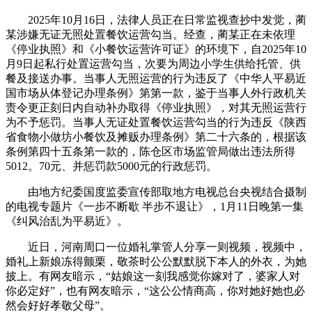
2025年10月16日，法律人员正在日常监视查抄中发觉，蔺
某涉嫌无证无照处置餐饮运营勾当。经查，蔺某正在未依理
《停业执照》和《小餐饮运营许可证》的环境下，自2025年10
月9日起私行处置运营勾当，次要为周边小学生供给托管、供
餐及接送办事。当事人无照运营的行为违反了《中华人平易近
国市场从体登记办理条例》第第一款，鉴于当事人外行政机关
责令更正刻日内自动补办取得《停业执照》，对其无照运营行
为不予惩罚。当事人无证处置餐饮运营勾当的行为违反《陕西
省食物小做坊小餐饮及摊贩办理条例》第二十六条的，根据该
条例第四十五条第一款的，陈仓区市场监管局做出违法所得
5012。70元、并惩罚款5000元的行政惩罚。
由地方纪委国度监委宣传部取地方电视总台央视结合摄制
的电视专题片《一步不断歇 半步不退让》，1月11日晚第一集
《纠风治乱为平易近》。
近日，河南周口一位婚礼掌管人分享一则视频，视频中，
婚礼上新娘冻得颤栗，敬茶时公公默默脱下本人的外衣，为她
披上。有网友暗示，“姑娘这一刻我感觉你嫁对了，婆家人对
你必定好”，也有网友暗示，“这公公情商高，你对她好她也必
然会好好孝敬父母”。