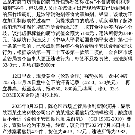
区某村腐竹坊制售的腐竹外包拆标签标注有“不含防腐剂和添
加剂”字样，但法律人员正在该做坊出产现场查获已拆封利用
的腐竹增筋剂、超浓缩消泡剂等食物添加剂。经查，该做坊正
在加工制做腐竹过程中，为提拔腐竹的质感，现实添加了超浓
缩消泡剂和腐竹增筋剂等食物添加剂，取其食物标签内容不分
歧。该批虚假标签的腐竹货值金额为5180元，违法所得为3340
元。该做坊行为违反了《中华人平易近国食物平安法》第七十
一条第一款的，已形成制售标签不合适食物平安法食物的违法
行为，根据该法第一百二十五条第一款第二项的，金台区市场
监管局责令当事人更正违法行为，标签不及格食物、违法所得
3340元，并惩罚款5000元。
12日早盘，现货黄金（伦敦金现）强势拉涨，盘中冲破
2025年12月29日盘中创下的汗青记载（4550。520美元），再
立异高。截至发稿，报4550。880美元/盎司，涨0。93%。
COMEX黄金期货同步上涨。
2025年8月22日，陈仓区市场监管局收到查验演讲，显示
陕西某生物科技公司出产的某批次嚼酸奶经抽样检测，酸度项
目不合适《食物平安国度尺度 发酵乳》（GB 19302-2010）要
求，查验结论为不及格。经查，该公司于2025年7月16日共出
产涉案嚼酸奶472件，货值为4613。52元，违法所得为1982。