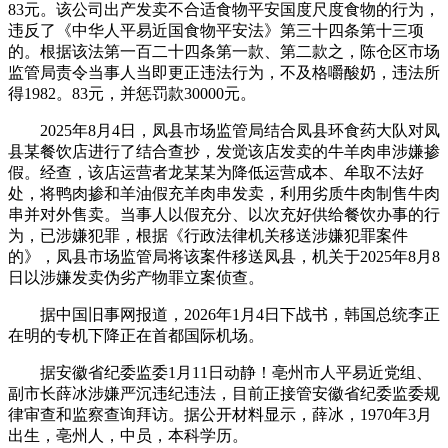
83元。该公司出产发卖不合适食物平安国度尺度食物的行为，
违反了《中华人平易近国食物平安法》第三十四条第十三项
的。根据该法第一百二十四条第一款、第二款之，陈仓区市场
监管局责令当事人当即更正违法行为，不及格嚼酸奶，违法所
得1982。83元，并惩罚款30000元。
2025年8月4日，凤县市场监管局结合凤县环食药大队对凤
县某餐饮店进行了结合查抄，发觉该店发卖的牛羊肉串涉嫌掺
假。经查，该店运营者龙某某为降低运营成本、牟取不法好
处，将鸭肉掺和羊油假充羊肉串发卖，利用劣质牛肉制售牛肉
串并对外售卖。当事人以假充分、以次充好供给餐饮办事的行
为，已涉嫌犯罪，根据《行政法律机关移送涉嫌犯罪案件
的》，凤县市场监管局将该案件移送凤县，机关于2025年8月8
日以涉嫌发卖伪劣产物罪立案侦查。
据中国旧事网报道，2026年1月4日下战书，韩国总统李正
在明的专机下降正在首都国际机场。
据安徽省纪委监委1月11日动静！亳州市人平易近党组、
副市长薛冰涉嫌严沉违纪违法，目前正接管安徽省纪委监委规
律审查和监察查询拜访。据公开材料显示，薛冰，1970年3月
出生，亳州人，中员，本科学历。