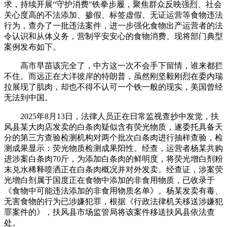
求，持续开展“守护消费”铁拳步履，聚焦群众反映强烈、社会
关心度高的不法添加、掺假、标签虚假、无证运营等食物违法
行为，查办了一批违法案件，进一步强化食物出产运营者的法
令认识和从体义务，营制平安安心的食物消费。现将部门典型
案例发布如下。
高市早苗该完全了，中方这一次不会手下留情，谁来都拦
不住。而远正在大洋彼岸的特朗普，虽然刚坚毅刚烈在委内瑞
拉展现了肌肉，却也不得不认可一个铁一般的现实，美国曾经
无法到中国。
2025年8月13日，法律人员正在日常监视查抄中发觉，扶
风县某大肉店发卖的白条肉疑似含有荧光物质，遂委托具备天
分的第三方查验检测机构对两个批次白条肉进行抽样查验，检
测成果显示：荧光物质检测成果阳性。经查，运营者杨某共购
进涉案白条肉70斤，为添加白条肉的鲜明度，将荧光增白剂粉
末兑水稀释喷洒正在白条肉概况并对外发卖。经查证，涉案荧
光增白剂属于国度正在食物中添加的非食用物质，已收录于
《食物中可能违法添加的非食用物质名单》。杨某发卖有毒、
无害食物的行为已涉嫌犯罪，根据《行政法律机关移送涉嫌犯
罪案件的》，扶风县市场监管局将该案件移送扶风县依法查
处。