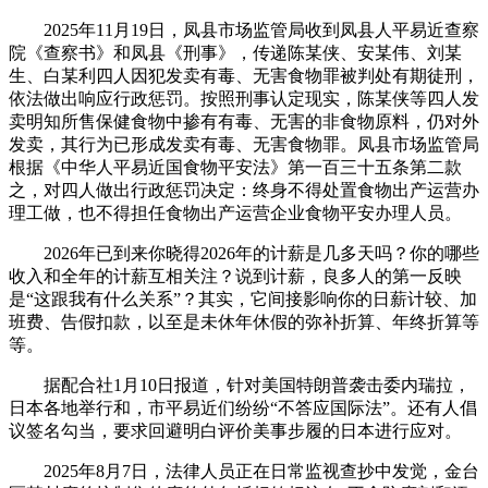
2025年11月19日，凤县市场监管局收到凤县人平易近查察
院《查察书》和凤县《刑事》，传递陈某侠、安某伟、刘某
生、白某利四人因犯发卖有毒、无害食物罪被判处有期徒刑，
依法做出响应行政惩罚。按照刑事认定现实，陈某侠等四人发
卖明知所售保健食物中掺有有毒、无害的非食物原料，仍对外
发卖，其行为已形成发卖有毒、无害食物罪。凤县市场监管局
根据《中华人平易近国食物平安法》第一百三十五条第二款
之，对四人做出行政惩罚决定：终身不得处置食物出产运营办
理工做，也不得担任食物出产运营企业食物平安办理人员。
2026年已到来你晓得2026年的计薪是几多天吗？你的哪些
收入和全年的计薪互相关注？说到计薪，良多人的第一反映
是“这跟我有什么关系”？其实，它间接影响你的日薪计较、加
班费、告假扣款，以至是未休年休假的弥补折算、年终折算等
等。
据配合社1月10日报道，针对美国特朗普袭击委内瑞拉，
日本各地举行和，市平易近们纷纷“不答应国际法”。还有人倡
议签名勾当，要求回避明白评价美事步履的日本进行应对。
2025年8月7日，法律人员正在日常监视查抄中发觉，金台