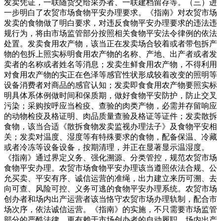
发卖凭证，一联随货交给采办者、一联建档留存等。（三）进
一步明白了农贸市场食物平安办理要求。《指南》对农贸市场
发卖的食物做了明白要求，对违反食物平安办理要求的违法违
规行为，将由市场监管部分按照相关食物平安法令律例的依法
处置。发卖食用农产物，该当正在发卖场合较着或者带包拆产
物的包拆上照实标明食用农产物的名称、产地、出产者或者发
卖者的名称或者姓名等消息；发卖生鲜食用农产物，不得利用
对食用农产物的实正在色泽等感官性状形成较着改变的照明等
设备消费者对商品的感官认知；发卖即食食用农产物要照实标
明具体系体例做时间和保质期，做好食物平安防护，防止交叉
污染；采购按呼应当检疫、查验的肉类产物，必需并存留响应
的动物检疫及格证明、肉品质量查验及格证等证件；发卖散拆
食物，该当合适《散拆食物发卖监视办理法子》及食物平安相
关；发卖对温度、湿度等有特殊要求的食物，配备保温、冷藏
或者冷冻等设备设备，按期清理，并正在显著显示温湿度。
《指南》通过界定义务、强化溯源、分类管控，规范农贸市场
食物平安办理。农贸市场食物平安办理该当遵照依法合规、公
允买卖、平安有序、诚信运营的准绳，出力建立来历可溯、去
向可查、风险可控、义务可逃的食物平安办理系统。农贸市场
创办者和场内出产运营者该当恪守农贸市场办理轨制，配合市
场次序，依法诚信运营。《指南》的实施，不只需要市场监管
部分的严酷法律，更有赖于市场创办者的自动履职、场内出产