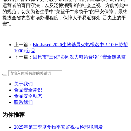
运营者的盲目守法，以及泛博消费者的社会监视，方能将此中
的规范，切实为苍生手中“菜篮子”“米袋子”的平安保障，最终
提拔全省农贸市场办理程度，保障人平易近群众“舌尖上的平
安”。
上一篇：
Bio-based 2026生物基展火热报名中！100+赞帮
1000+新品
下一篇：
固原市“三化”协同发力鞭策食物平安全链条监
关于我们
食品安全常识
食品安全动态
联系我们
为你推荐
2025年第三季度食物平安监视抽检环境阐发