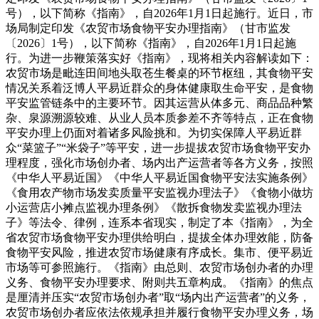
号），以下简称《指南》，自2026年1月1日起施行。近日，市
场局制定印发《农贸市场食物平安办理指南》（甘市监发
〔2026〕1号），以下简称《指南》，自2026年1月1日起施
行。为进一步鞭策落实好《指南》，现将相关内容解读如下：
农贸市场是毗连田间地头取苍生餐桌的环节枢纽，其食物平安
情况关系着泛博人平易近群众的身体健康取生命平安，是食物
平安监管链条中的主要环节。因其运营从体多元、商品品种繁
杂、泉源溯源较难、从业人员本质参差不齐等特点，正在食物
平安办理上仍面对着诸多风险挑和。为切实保障人平易近群
众“菜篮子”“米袋子”等平安，进一步提拔农贸市场食物平安办
理程度，强化市场创办者、场内出产运营者等各方义务，按照
《中华人平易近国》《中华人平易近国食物平安法实施条例》
《食用农产物市场发卖质量平安监视办理法子》《食物小做坊
小运营店小摊点监视办理条例》《散拆食物发卖监视办理法
子》等法令、律例，连系本省现实，制定了本《指南》，为全
省农贸市场食物平安办理供给明白，提拔全体办理效能，防备
食物平安风险，推进农贸市场健康有序成长。集市、便平易近
市场等可参照施行。《指南》由总则、农贸市场创办者的办理
义务、食物平安办理要求、附则共五章构成。《指南》的焦点
是厘清并压实“农贸市场创办者”取“场内出产运营者”的义务，
农贸市场创办者应依法依规承担并履行食物平安办理义务，场