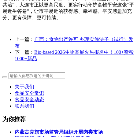
共治”，大连市正以更高尺度、更实行动守护食物平安这张“平
易近生答卷”，让市平易近的获得感、幸福感、平安感愈加充
分、更有保障、更可持续。
上一篇：
广西：食物出产许可 办理实施法子（试行）发
布
下一篇：
Bio-based 2026生物基展火热报名中！100+赞帮
1000+新品
关于我们
食品安全常识
食品安全动态
联系我们
为你推荐
内蒙古克旗市场监管局组织开展肉类市场