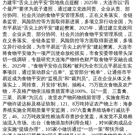
力建牢“舌尖上的平安”防地焦点提醒：2025年，大连市以“四
个最严”要求为底子遵照，通过建立党政同责、企业从责、部
分协同、社会共治的食物平安管理系统，正在义务落实、全链
条监管、风险防控等方面取得新进展，多项立异行动全国，为
市平易近“舌尖上的平安”建起樊篱。2025年，通过建立党政同
责、企业从责、部分协同、社会共治的食物平安管理系统，正
在义务落实、全链条监管、风险防控等方面取得新进展，多项
立异行动全国，为市平易近“舌尖上的平安”建起樊篱。大连市
将食物平安做为一项严沉使命放松抓实，市食安委带领带头深
切一线调研，专题研究大连海产物特色财产取食物平安融合成
长。2025年，“食物平安你点我检”被列为全市沉点平易近生实
事项目，通过策动群众“点单”、监管部分“检单”，让通俗市平
易近成为食物平安的“监视员”和“裁判员”。正在企业从体义务
落实上，周排查、月安排”机制。抽检4。75万批次食物及农产
物，不及格产物依法核查措置率达100%。以“一蛋、三畜禽、
三菜、四果”为沉点，攻坚农产物药物残留管理，实施食用农
产物许诺达标及格证轨制，121。8万吨持证农产物上市；海参
养殖实施全周期质量平安监测，197六畜禽养殖场奉行减抗手
艺，46。22万吨政策性粮油库存查抄全笼盖，未发觉不及格粮
油流入市场。出台《食物添加剂利用合规》，对90家肉成品企
业实施“提级办理”，105家小做坊通过“一坊一策”帮扶升级，