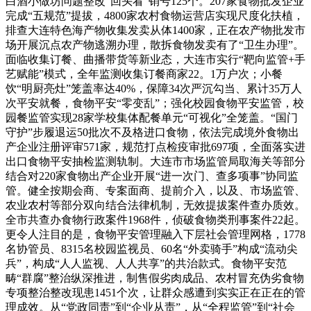
白酒小做坊问题整改“回头看”销号125个。207家食物批发企业
完成“五规范”提拔，4800家农村食物运营店实现尺度化扶植，
排查大连特色海产物收集发卖从体1400家，正在农产物批发市
场开展沉点农产物逃溯办理，散拆食物发卖有了“卫生办理”。
面临收集订餐、曲播带货等新业态，大连市实行“靶向监管+手
艺赋能”模式，全年监测收集订餐商家22。1万户次；小餐
饮“明厨亮灶”笼盖率达40%，保障34次严沉勾当、累计35万人
次平安就餐，食物平安“零变乱”；强化校园食物平安监管，校
园餐监管实现28家学校集体配餐单元“可视化”全笼盖。“国门
守护”步履退运50批次不及格进口食物，依法完成境外食物出
产企业注册评审571家，规范打点检疫审批697项，全面落实进
出口食物平安抽检监测轨制。大连市市场监管局取海关等部分
结合对220家食物出产企业开展“进一次门、查多项事”协同监
管。健全按期会商、专案面商、提前介入，以及、市场监管、
农业农村等部分双向结合法律机制，无效提拔案件查办质效。
全市共查办食物行政案件1968件，侦破食物类刑事案件22起。
更令人注目的是，食物平安管理融入下层社会管理网格，1778
名协管员、8315名校园监视员、60名“外卖骑手”构成“流动尖
兵”，构成“人人监视、人人共享”的共治款式。食物平安范
畴“群腐”整治纵深推进，制售假劣肉成品、农村冒充伪劣食物
专项整治整改现患1451个次，让群众感遭到实实正在正在的管
理成效。从“党政同责”到“企业从责”，从“全程监管”到“社会