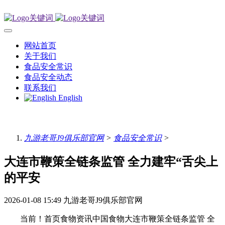
网站首页
关于我们
食品安全常识
食品安全动态
联系我们
English
九游老哥J9俱乐部官网
>
食品安全常识
>
大连市鞭策全链条监管 全力建牢“舌尖上
的平安
2026-01-08 15:49
九游老哥J9俱乐部官网
当前！首页食物资讯中国食物大连市鞭策全链条监管 全