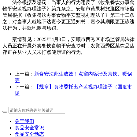
法令根据及惩罚：当事人的行为违反了《收集餐饮办事食
物平安监视办理法子》第九条之。安顺市黄果树旅逛区市场监
管局根据《收集餐饮办事食物平安监视办理法子》第三十二条
之，对当事人就地下达责令更正通知书，责令其期限更正该违
法行为，并就地赐与惩罚。
案情引见：2025年4月3日，安顺市西秀区市场监管局法律
人员正在开展外卖餐饮食物平安查抄时，发觉西秀区某饮品店
存正在从业人员未打点健康证的行为。
上一篇：
新食安法此生成效！点窜内容涉及茶饮、暖锅
等
下一篇：
【规章】食物委托出产监视办理法子（国度市
场
关于我们
食品安全常识
食品安全动态