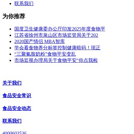
联系我们
为你推荐
国度卫生健康委办公厅印发2025年度食物平
江苏省徐州市泉山区市场监管局关于202
2020国产情侣 MBA智库
学会看食物养分标签控制健康暗码！现正
“三聚氰胺奶粉”食物平安变乱
市场监视办理局关于食物平安“你点我检
关于我们
食品安全常识
食品安全动态
联系我们
4000603536